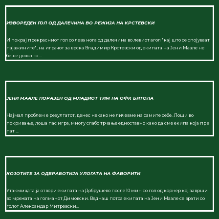
ИЗВОРЕДЕН ГОЛ ОД ДАЛЕЧИНА ВО РЕЖИЈА НА КРСТЕВСКИ
И покрај прекрасниот гол со лева нога од далечина во левиот агол "кај што се спојуваат
пајажините", на играчот за врска Владимир Крстевски од екипата на Јени Маале не
беше доволно ...
ЈЕНИ МААЛЕ ПОРАЗЕН ОД МЛАДИОТ ТИМ НА ОФК БИТОЛА
Најмал проблем е резултатот, денес некако не личевме на самите себе. Лоши во
покривање, лоша пас игра, многу слабо трчање едноставно како да сме екипа која прв
пат ...
КОЈОТИТЕ ЈА ОДБРАБОТИЈА УЛОГАТА НА ФАВОРИТИ
Утакмицата ја отвори екипата на Добрушево после 10 мин со гол од корнер кој заврши
во мрежата на голманот Димовски. Веднаш потоа екипата на Јени Маале се врати со
голот Александар Митревски...