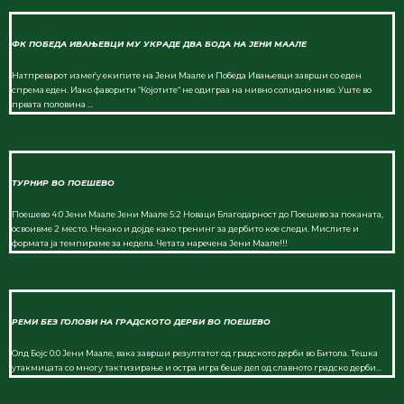
ФК ПОБЕДА ИВАЊЕВЦИ МУ УКРАДЕ ДВА БОДА НА ЈЕНИ МААЛЕ
Натпреварот измеѓу екипите на Јени Маале и Победа Ивањевци заврши со еден
спрема еден. Иако фаворити “Којотите“ не одиграа на нивно солидно ниво. Уште во
првата половина ...
ТУРНИР ВО ПОЕШЕВО
Поешево 4:0 Јени Маале Јени Маале 5:2 Новаци Благодарност до Поешево за поканата,
освоивме 2 место. Некако и дојде како тренинг за дербито кое следи. Мислите и
формата ја темпираме за недела. Четата наречена Јени Маале!!!
РЕМИ БЕЗ ГОЛОВИ НА ГРАДСКОТО ДЕРБИ ВО ПОЕШЕВО
Олд Бојс 0:0 Јени Маале, вака заврши резултатот од градското дерби во Битола. Тешка
утакмицата со многу тактизирање и остра игра беше дел од славното градско дерби...