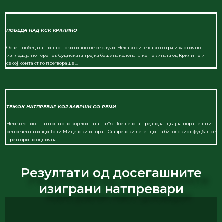
ПОБЕДА НАД КСК КРКЛИНО
Освен победата ништо позитивно не се случи. Некако сите како во грч и хаотично
изгледаја по теренот. Судиската тројка беше наколената кон екипата од Крклино и
секој контакт го претвораше ...
ТЕЖОК НАТПРЕВАР КОЈ ЗАВРШИ СО РЕМИ
Неизвесниот натпревар во кој екипата на Фк Поешево ја предводат двајца поранешни
репрезентативци Тони Мицевски и Горан Ставревски легенди на битолскиот фудбал се
претвори во одлична ...
Резултати од досегашните
изиграни натпревари