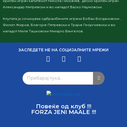
крилен играч капитенот Никола Пискачев, десно крилен играч
Александар Митревски и во нападот Васко Наумовски.
Клупата ја сочинуваа одбранбените играчи Бобан Богдановски
,
Филип Жиров, Благојче Петревски и Трајче Георгиевски и во
нападот Миле Ташковски
Михајло Вангелов
.
ЗАСЛЕДЕТЕ НЕ НА СОЦИЈАЛНИТЕ МРЕЖИ
Повеќе од клуб !!!
FORZA JENI MAALE !!!