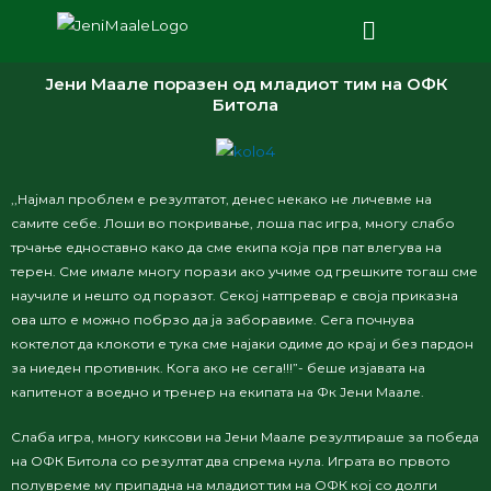
Јени Маале поразен од младиот тим на ОФК
Битола
,,Најмал проблем е резултатот, денес некако не личевме на
самите себе. Лоши во покривање, лоша пас игра, многу слабо
трчање едноставно како да сме екипа која прв пат влегува на
терен.
Сме имале многу порази ако учиме од грешките тогаш сме
научиле и нешто од поразот. Секој натпревар е своја приказна
ова што е можно побрзо да ја заборавиме.
Сега почнува
коктелот да клокоти е тука сме најаки одиме до крај и без пардон
за ниеден противник.
Кога ако не сега!!!”- беше изјавата на
капитенот а воедно и тренер на екипата на Фк Јени Маале.
Слаба игра, многу киксови на Јени Маале резултираше за победа
на ОФК Битола со резултат два спрема нула. Играта во првото
полувреме му припадна на младиот тим на ОФК кој со долги