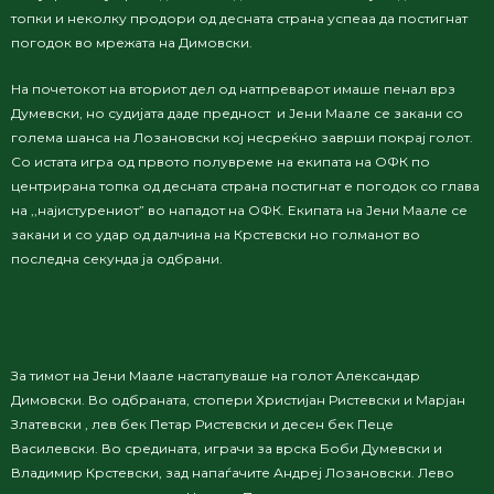
топки и неколку продори од десната страна успеаа да постигнат
погодок во мрежата на Димовски.
На почетокот на вториот дел од натпреварот имаше пенал врз
Думевски, но судијата даде предност и Јени Маале се закани со
голема шанса на Лозановски кој несреќно заврши покрај голот.
Со
истата игра од првото полувреме на екипата на ОФК по
центрирана топка од десната страна постигнат е погодок со глава
на ,,наjистурениот” во нападот на ОФК. Екипата на Јени Маале се
закани и со удар од далчина на Крстевски но голманот во
последна секунда ја одбрани.
За тимот на Јени Маале настапуваше на голот Александар
Димовски. Во одбраната, стопери Христијан Ристевски и Марјан
Златевски , лев бек Петар Ристевски и десен бек Пеце
Василевски. Во средината, и
грачи за врска Боби Думевски и
Владимир Крстевски, зад напаѓачите
Андреј Лозановски.
Лево