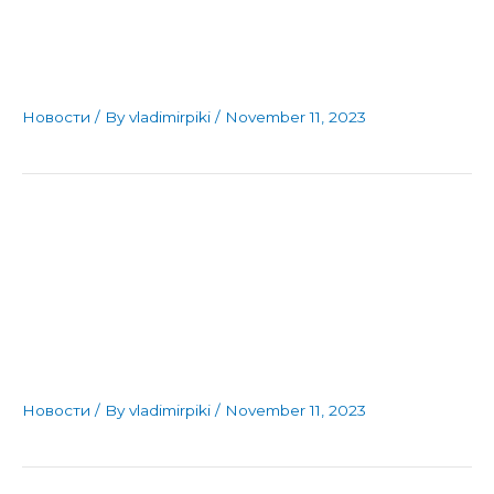
Тешка, но феноменална
победа на “Којотите“
Новости
/ By
vladimirpiki
/
November 11, 2023
Машината наречена “ФК
Јени Маале” се издигна
од пепелта
Новости
/ By
vladimirpiki
/
November 11, 2023