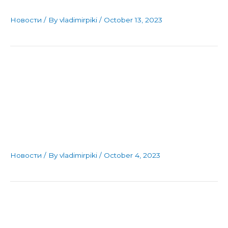
Новости
/ By
vladimirpiki
/
October 13, 2023
Уште еден несреќен
пораз во низата за
,,гинималци,,
Новости
/ By
vladimirpiki
/
October 4, 2023