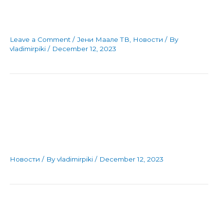
со стил (фотогалерија)
Leave a Comment
/
Јени Маале ТВ
,
Новости
/ By
vladimirpiki
/
December 12, 2023
Јени Маале ја врзува
трета победа во низа
Новости
/ By
vladimirpiki
/
December 12, 2023