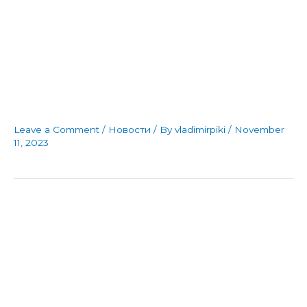
Непредвидлив пораз за
„Којотите“ доживеан на
тревникот во с.Поешево
Leave a Comment
/
Новости
/ By
vladimirpiki
/
November
11, 2023
Во еден тежок и
непредвидлив
натпревар Јени Маале