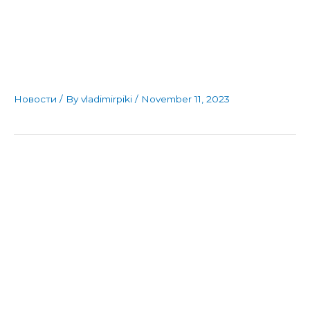
издвои победа над
Добрушево на домашен
терен
Новости
/ By
vladimirpiki
/
November 11, 2023
Јени Маале го
прекршува “малерот“ со
убедлива победа од 1:7
против фудбалскиот клуб
Чагор од с.Лопатица