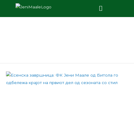
Новости
Следете ги најновите случувања во фудбалскиот клуб
Јени Маале Битола.
Есенска завршница: ФК
Јени Маале од Битола го
одбележа крајот на
првиот дел од сезоната