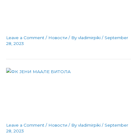
Фк Јени Маале Битола
поразен во градското
дерби
Leave a Comment
/
Новости
/ By
vladimirpiki
/
September
28, 2023
Вила Виста станува наш
верен пријател и
поддржател
Leave a Comment
/
Новости
/ By
vladimirpiki
/
September
28, 2023