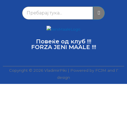
Повеќе од клуб !!!
FORZA JENI MAALE !!!
Copyright © 2026 VladimirPiki | Powered by FCJM and Г
design