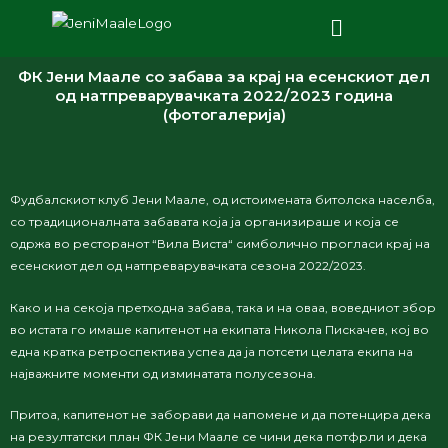
ФК Јени Маале со забава за крај на есенскиот дел
од натпреварувачката 2022/2023 година
(фотогалерија)
Фудбалскиот клуб Јени Маале, од истоимената битолска населба,
со традиционалната забавата која ја организираше и која се
одржа во ресторанот “Вила Виста“ симболично прогласи крај на
есенскиот дел од натпреварувачката сезона 2022/2023.
Како и на секоја претходна забава, така и на оваа, воведниот збор
во истата го имаше капитенот на екипата Никола Пискачев, кој во
една кратка ретроспектива успеа да ја потсети целата екипа на
најважните моменти од изминатата полусезона.
Притоа, капитенот не заборави да напомене и да потенцира дека
на резултатски план ФК Јени Маале се чини дека потфрли и дека