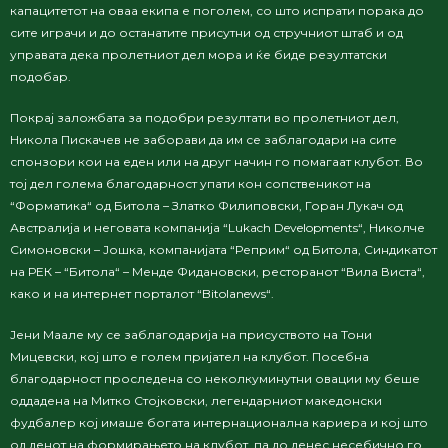
капацитетот на оваа екипа е поголем, со што испрати порака до
сите играчи и до останатите присутни од стручниот штаб и од
управата дека пролетниот дел мора и ќе биде резултатски
подобар.
Покрај заложбата за подобри резултати во пролетниот дел,
Никола Пискачев не заборави да им се заблагодари на сите
спонзори кои на еден или на друг начин го помагаат клубот. Во
тој дел голема благодарност упати кон сопственикот на
“Форматика“ од Битола – Златко Филиповски, Горан Лукач од
Австралија и неговата компанија “Lukach Developments“, Николче
Симоновски – Јошка, компанијата “Реприм“ од Битола, Синдикатот
на РЕК – “Битола“ – Менде Фидановски, ресторанот “Вила Виста“,
како и на интернет порталот “Bitolanews“.
Јени Маале му се заблагодарија на присуството на Тони
Мицевски, кој што е голем пријател на клубот. Посебна
благодарност проследена со неколкуминутни овации му беше
оддадена на Митко Стојковски, легендарниот македонски
фудбалер кој имаше богата интернационална кариера и кој што
од денот на формирањето на клубот, па до денес несебично го