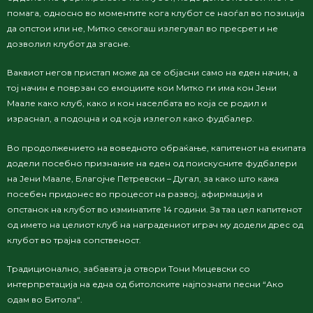
помага, односно во моментите кога клубот се наоѓал во позиција
да опстои или не, Митко секогаш излегувал во пресрет и не
дозволил клубот да згасне.
Ваквиот негов пристап може да се објасни само на еден начин, а
тој начин е поврзан со емоциите кои Митко ги има кон Јени
Маале како клуб, како и кон населбата во која се родил и
израснал, а подоцна и од која излегол како фудбалер.
Во продолжението на воведното обраќање, капитенот на екипата
додели посебно признание на еден од поискусните фудбалери
на Јени Маале, Благојче Петревски – Дугал, за како што кажа
посебен придонес во процесот на развој, афирмација и
опстанок на клубот во изминатите 14 години. За таа цел капитенот
од името на целиот клуб на наградениот играч му додели дрес од
клубот во трајна сопственост.
Традиционално, забавата ја отвори Тони Мицевски со
интерпретација на една од битолските најпознати песни “Ако
одам во Битола“.