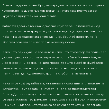
Потоа следуваа голем број на народни песни кои ги исполнуваа
членовите на дуото “Џокер Бенд“ кои исто така влегуваат во
кругот на пријатели на Јени Маале.
Забавата доби на тежина, односно клубот беше почестен и од
присуството на естрадниот уметник и еден од најпознатите поп
пејачи на македонската екстрада – Ламбе Алабаковски, кој ја
збогати вечерта со изведба на неколку песни.
Како што одминуваше времето и како што атмосферата полека го
достигнуваше својот максимум, играчот на Јени Маале – Андреј
Лозановски – Лозано, кој што покрај тоа што е добар фудбалер
важи и за одличен шоу мајстор, изведе неколку песни кои се
неминовен дел од репертоарот на клубот т.е. на екипата.
На самиот крај од забавата, капитенот ги соопшти и плановите на
клубот т.е. на управата на клубот на чело со претстедателот
Благој Делев за подготовките и за настаните кои се планираат да
се организираат во рамките на прославата за 15 години постоење
на ФК Јени Маале, што треба да се случи во текот на наредната