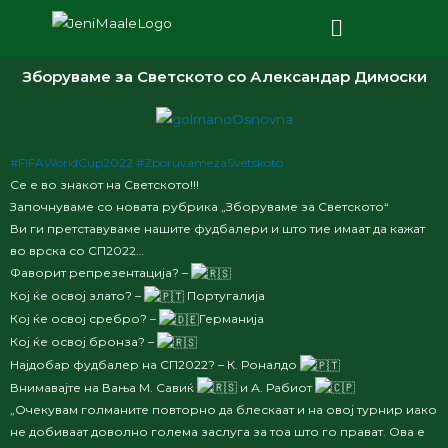
Зборуваме за Светското со Александар Димоски
#FIFAWorldCup2022
#ZboruvamezaSvetskoto
Се е во знакот на Светското!!!
Започнуваме со новата рубрика „Зборуваме за Светското“
Ви ги претставуваме нашите фудбалери и што тие имаат да кажат
во врска со СП2022…
Фаворит репрезентација? –
Кој ќе освој злато? –
Португалија
Кој ќе освој сребро? –
Германија
Кој ќе освој бронза? –
Најдобар фудбалер на СП2022? – К. Роналдо
Внимавајте на Вања М. Савиќ
и А. Рабиот
„Очекувам голманите повторно да блескаат и на овој турнир иако
не добиваат доволно голема заслуга за тоа што го прават. Ова е