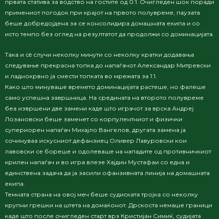
првата статива за водство на гостите од 0:1. Очигледен шок поради
примениот погодок при крајот на првото полувреме, паузата
беше добредојдена за се консолидира домашната екипа и со
исто темпо без оглед на резултатот да продолжи со доминацијата.
Така и сè случи неколку минути со неколку кратки додавања
следување прекрасна топка до напаѓачот Александар Митревски
и ладнокрвно ја смести топката во мрежата за 1:1.
Како што минуваше времето доминацијата растеше, но фалеше
само успешна завршница. На средината на второто полувреме
беа извршени две замени каде што играчот за врска Андреј
Лозановски беше заменет со корпулентниот и физички
супериорен напаѓач Михајло Вангелов, другата замена ја
сочинуваа искусниот дефанзиец Оливер Лавуровски кои
лавовски се бореше и одолеваше на нападите од противничкиот
крилен напаѓач и во игра влезе Хајдин Мустафаи со една и
единствена задача да ја засили офанзивната линија на домашната
екипа.
Темната страна на овој меч беше судиската тројка со неколку
крупни грешки на штета на домаќонот. Дрскоста немаше граници
каде што после очигледен старт врз Кристијан Симиќ, судијата