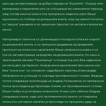
како да наговестуваше на добра партија на “Којотите”. Покрај сите
премрежја и перипетии што се соочуваше во изминатиот период
овај состав смогна сили и тоа прекрасно неделно утро беше
крунисано со победа на домашната екипа, која од самиот почеток
ги “засука” ракавите и со сериозен пристап се настапи и влезе во
мечот.
Натпреварот започна со доминација и посед на топка во корист
на домашната екипа, и со прецизни додавања од средината
протокот на топки кон напаѓачите беше неприкосоновен и со
тоа се наговестуваше на водство на домашната екипа. Но како и
претходните мечеви “Генималци” и покрај тоа што беа надмоќни
на секој дел од теренот, покрај неискористените три шанси кои
беа “очи в очи” со голманот, најдобриот стрелец Александар
Митревски не успеа да го совлада противничкиот голман. Веднаш
потоа следуваше асистенција на Андреј Лозановски со прекрасна
топка проследена до Кристијан Симиќ, но противничкиот голман
беше побрз и ја отстрани опасноста. И како што обично бидува
следуваше казна, каде што противничкото крило со повратна
топка кон неговиот напаѓач ја проследи со прецизен удар на