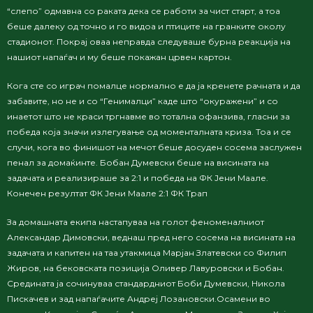
“слепо” одмавна со раката дека се работи за чист старт, а тоа
беше далеку од точно и го видоа и птиците на гранките околу
стадионот. Покрај оваа неправда следуваше бурна реакција на
нашиот напаѓач и му беше покажан црвен картон.
Кога сте со играч помалце нормално е да ја кренете рачната и да
забавите, но не и со “Генималци” каде што “окуражени” и со
инаетот што не краси тргнавме во тотална офанзива, гласни за
победа која значи излегување од моменталната криза. Тоа и се
случи, кога во финишот на мечот беше досуден сосема заслужен
пенал за домаќинте. Бобан Думевски беше на висината на
задачата и реализираше за 2:1 и победа на ФК Јени Маале.
Конечен резултат ФК Јени Маале 2:1 ФК Трап
За домашната екипа настапуваа на голот феноменалниот
Александар Димовски, веднаш пред него сосема на висината на
задачата и капитен на таа утакмица Марјан Златевски со Филип
Жиров, на бековската позиција Оливер Лавуровски и Бобан.
Средината ја сочинуваа стандардниот Боби Думевски, Никола
Пискачев и зад напаѓачите Андреј Лозановски.Осамени во