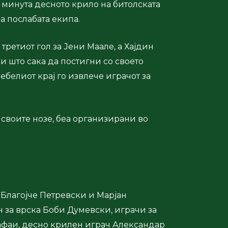
9 минута десното крило на битолската
а послабата екипа.
ретиот гол за Јени Маале, а Хајдин
ќи што сака да постигни со своето
белиот крај го извлече играчот за
о своите нозе, беа организирани во
 Благојче Петревски и Марјан
 за врска Боби Думевски, играчи за
афаи, десно крилен играч Александар