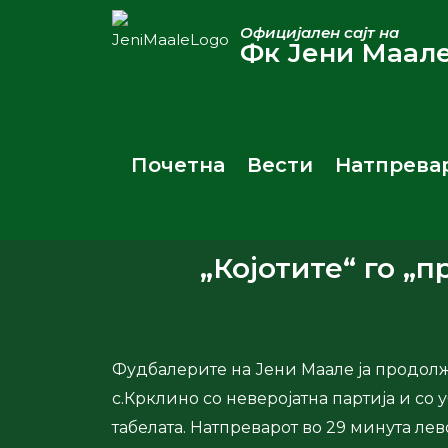
Официјален сајт на
Фк Јени Маал
Почетна
Вести
Натпрева
„Којотите“ го „п
Фудбалерите на Јени Маале ја продолж
с.Крклино со неверојатна партија и со
табелата. Натпреварот во 29 минута ле