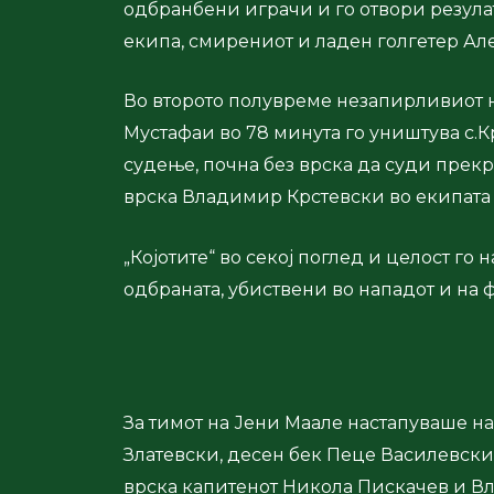
одбранбени играчи и го отвори резулат
екипа, смирениот и ладен голгетер Але
Во второто полувреме незапирливиот на
Мустафаи во 78 минута го уништува с.Кр
судење, почна без врска да суди прекр
врска Владимир Крстевски во екипата 
„Којотите“ во секој поглед и целост го 
одбраната, убиствени во нападот и на 
За тимот на Јени Маале настапуваше н
Златевски, десен бек Пеце Василевски
врска капитенот Никола Пискачев и В