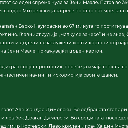
атот со еден спрема нула за Јени Маале. Потоа во 3
ксандар Митревски ја затресе по втор пат мрежата н
паѓач Васко Наумовски во 67 минута го постигнува т
клино. Главниот судија „малку се занесе“ и не знаеј
шоци и додели незаслужени жолти картони кој најде
на Јени Маале, покажувајќи црвен картон.
надиграа својот противник, повеќе ја имаја топката в
фантастичен начин ги искористија своите шанси.
а голот Александар Димовски. Во одбраната стопери
 и лев бек Драган Думевски. Во средината последен
ладимир Крстевски. Лево крилен играч Хајдин Муст