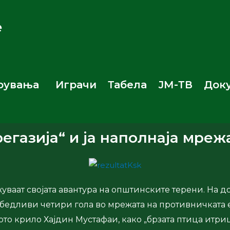
е
рувања
Играчи
Табела
ЈМ-ТВ
Док
регазија“ и ја наполнаја мре
уваат својата авантура на општинските терени. На 
 убедливи четири гола во мрежата на противничката 
вото крило Хајдин Мустафаи, како „брзата птица итр