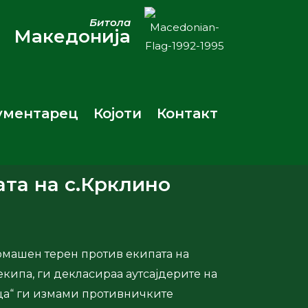
Битола
Македонија
ументарец
Којоти
Контакт
жата на с.Крклино
домашен терен против екипата на
екипа, ги декласираа аутсајдерите на
ица“ ги измами противничките