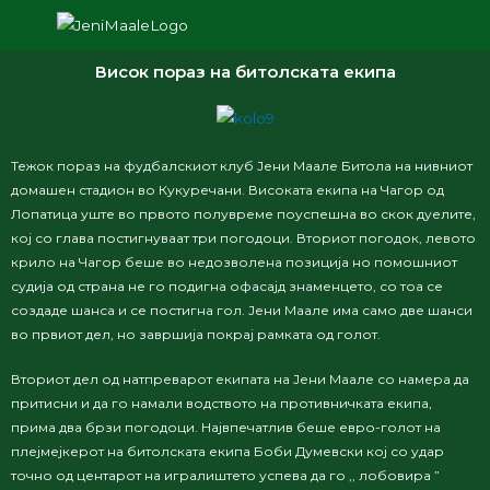
Висок пораз на битолската екипа
Тежок пораз на фудбалскиот клуб Јени Маале Битола на нивниот
домашен стадион во Кукуречани. Високата екипа на Чагор од
Лопатица уште во првото полувреме поуспешна во скок дуелите,
кој со глава постигнуваат три погодоци. Вториот погодок, левото
крило на Чагор беше во недозволена позиција но помошниот
судија од страна не го подигна офасајд знаменцето, со тоа се
создаде шанса и се постигна гол. Јени Маале има само две шанси
во првиот дел, но завршија покрај рамката од голот.
Вториот дел од натпреварот екипата на Јени Маале со намера да
притисни и да го намали водството на противничката екипа,
прима два брзи погодоци. Највпечатлив беше евро-голот на
плејмејкерот на битолската екипа Боби Думевски кој со удар
точно од центарот на игралиштето успева да го ,, лобовира ”