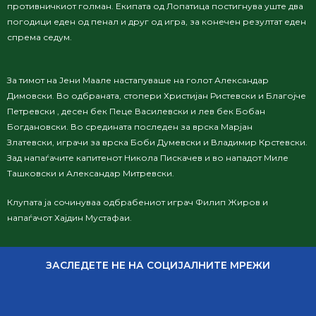
противничкиот голман. Екипата од Лопатица постигнува уште два
погодици еден од пенал и друг од игра, за конечен резултат еден
спрема седум.
За тимот на Јени Маале настапуваше на голот Александар
Димовски. Во одбраната, стопери Христијан Ристевски и Благојче
Петревски , десен бек Пеце Василевски и
лев бек
Бобан
Богдановски. Во средината п
оследен за врска
Марјан
Златевски,
играчи за врска
Боби Думевски и
Владимир Крстевски.
З
ад напаѓачите
капитенот Никола Пискачев
и во нападот
Миле
Ташковски и
Александар Митревски.
Клупата ја сочинуваа одбрабениот играч Филип Жиров и
напаѓачот Хајдин Мустафаи.
ЗАСЛЕДЕТЕ НЕ НА СОЦИЈАЛНИТЕ МРЕЖИ